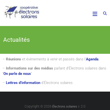
Actualités
–
Réunions
et évènements à venir et passés dans l’
Agenda
.
–
Informations sur des médias
parlant d’Électrons solaires dans
“
On parle de nous
“
–
Lettres d’information
d’Électrons solaires
Copyright © 2026
v. 2.0
Électrons solaires