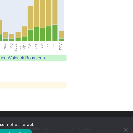
llation Waldeck-Rousseau
!
 sur notre site web.
din
Facebook
Mentions légales
Plan du site
Contact