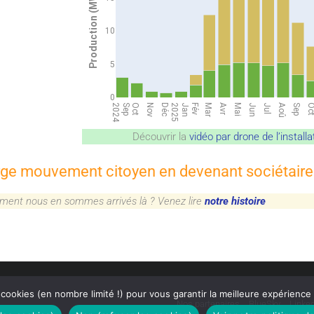
Découvrir la
vidéo par drone de l’insta
rge mouvement citoyen en devenant sociétaire 
ment nous en sommes arrivés là ? Venez lire
notre histoire
cookies (en nombre limité !) pour vous garantir la meilleure expérience
Nos partenaires
BlueSky
Linke